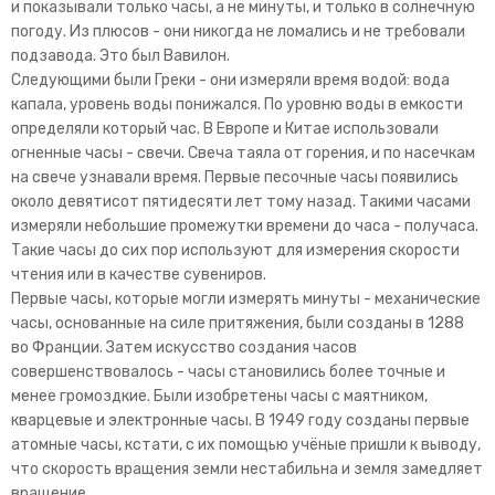
и показывали только часы, а не минуты, и только в солнечную
погоду. Из плюсов - они никогда не ломались и не требовали
подзавода. Это был Вавилон.
Следующими были Греки - они измеряли время водой: вода
капала, уровень воды понижался. По уровню воды в емкости
определяли который час. В Европе и Китае использовали
огненные часы - свечи. Свеча таяла от горения, и по насечкам
на свече узнавали время. Первые песочные часы появились
около девятисот пятидесяти лет тому назад. Такими часами
измеряли небольшие промежутки времени до часа - получаса.
Такие часы до сих пор используют для измерения скорости
чтения или в качестве сувениров.
Первые часы, которые могли измерять минуты - механические
часы, основанные на силе притяжения, были созданы в 1288
во Франции. Затем искусство создания часов
совершенствовалось - часы становились более точные и
менее громоздкие. Были изобретены часы с маятником,
кварцевые и электронные часы. В 1949 году созданы первые
атомные часы, кстати, с их помощью учёные пришли к выводу,
что скорость вращения земли нестабильна и земля замедляет
вращение.