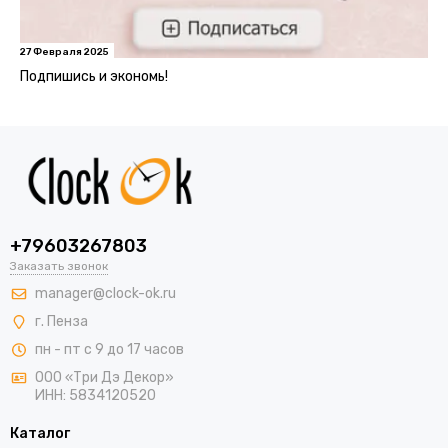
27 Февраля 2025
Подпишись и экономь!
+79603267803
Заказать звонок
manager@clock-ok.ru
г. Пенза
пн - пт с 9 до 17 часов
ООО «Три Дэ Декор»
ИНН: 5834120520
Каталог