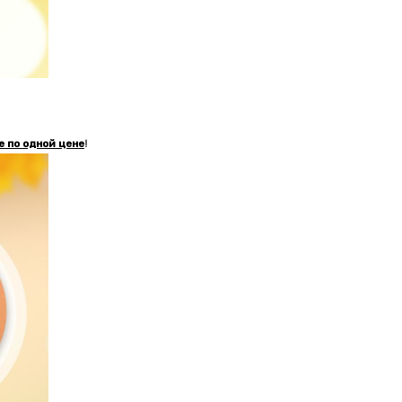
е по одной цене
!