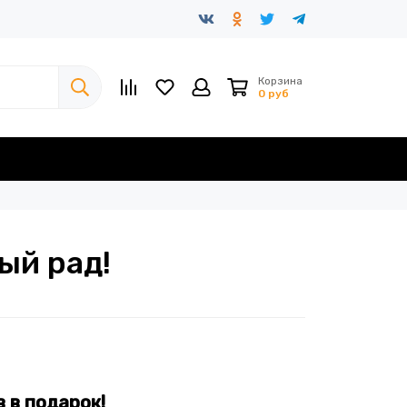
Корзина
0 руб
ый рад!
в в
подарок!