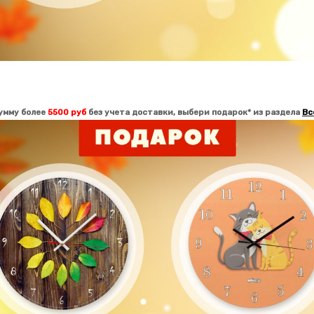
сумму более
5500 руб
без учета доставки,
выбери
подарок*
из раздела
Вс