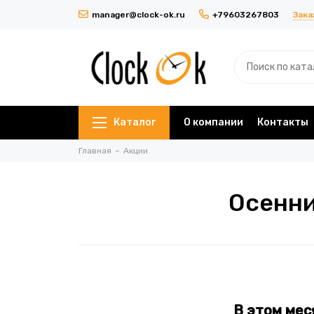
Зака
manager@clock-ok.ru
+79603267803
Каталог
О компании
Контакты
Главная
Акции
Осенни
В этом мес