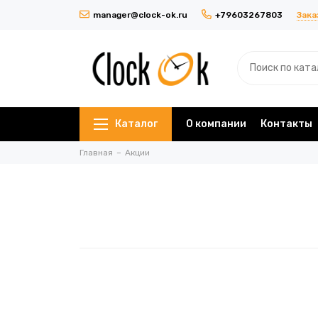
Зака
manager@clock-ok.ru
+79603267803
Каталог
О компании
Контакты
Главная
Акции