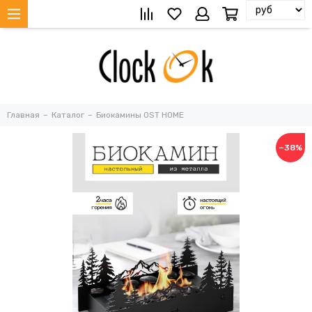
Главная
Каталог
Биокамины OST HOME
−38%