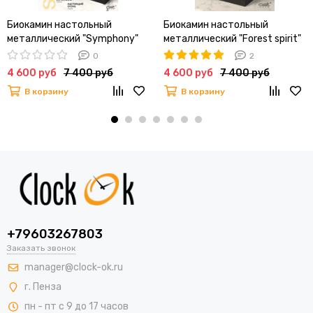
Биокамин настольный
Биокамин настольный
металлический "Symphony"
металлический "Forest spirit"
0
2
4 600 руб
7 400 руб
4 600 руб
7 400 руб
В корзину
В корзину
+79603267803
Заказать звонок
manager@clock-ok.ru
г. Пенза
пн - пт с 9 до 17 часов