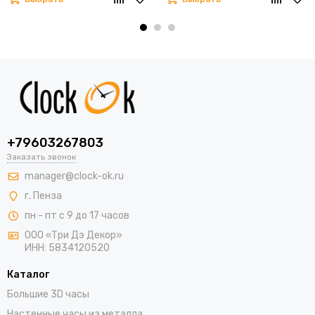
+79603267803
Заказать звонок
manager@clock-ok.ru
г. Пенза
пн - пт с 9 до 17 часов
ООО «Три Дэ Декор»
ИНН: 5834120520
Каталог
Большие 3D часы
Настенные часы из металла