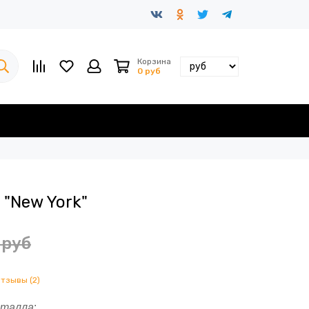
Корзина
0 руб
"New York"
 руб
отзывы (2)
еталла
: