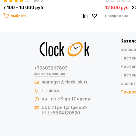
3
7 100 – 10 000 руб
12 800 руб
2
Выбрать
Распродано
Катал
Больши
Настен
Насте
+79603267803
Заказать звонок
Насте
manager@clock-ok.ru
Сюжет
г. Пенза
Показа
пн - пт с 9 до 17 часов
ООО «Три Дэ Декор»
ИНН: 5834120520