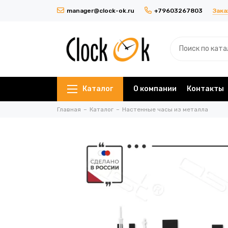
Зака
manager@clock-ok.ru
+79603267803
Каталог
О компании
Контакты
Главная
Каталог
Настенные часы из металла