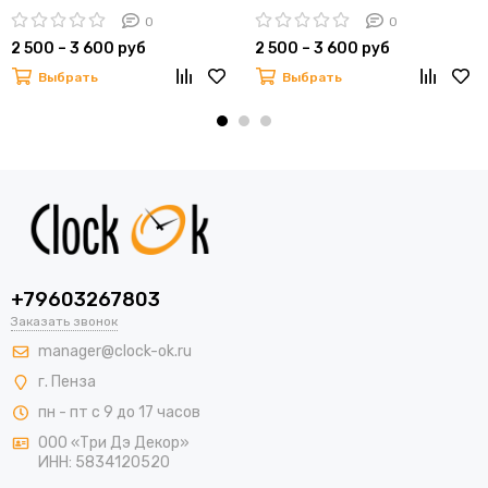
0
0
2 500 – 3 600 руб
2 500 – 3 600 руб
Выбрать
Выбрать
+79603267803
Заказать звонок
manager@clock-ok.ru
г. Пенза
пн - пт с 9 до 17 часов
ООО «Три Дэ Декор»
ИНН: 5834120520