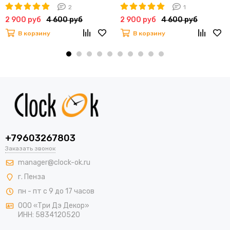
2
1
2 900 руб
4 600 руб
2 900 руб
4 600 руб
В корзину
В корзину
+79603267803
Заказать звонок
manager@clock-ok.ru
г. Пенза
пн - пт с 9 до 17 часов
ООО «Три Дэ Декор»
ИНН: 5834120520