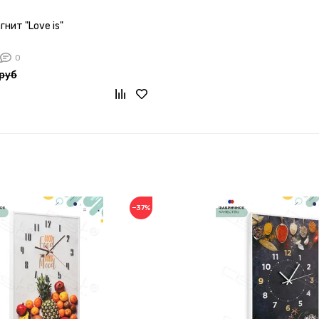
нит "Love is"
0
руб
−37%