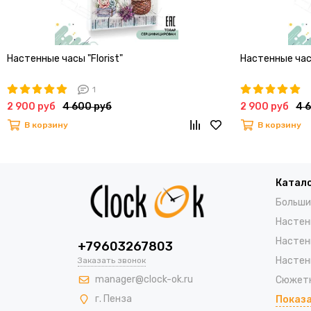
Настенные часы "Florist"
Настенные час
1
2 900 руб
4 600 руб
2 900 руб
4 
В корзину
В корзину
Катал
Больши
Настен
Настен
+79603267803
Настен
Заказать звонок
manager@clock-ok.ru
Сюжетн
г. Пенза
Показа