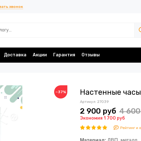
зать звонок
Доставка
Акции
Гарантия
Отзывы
Настенные часы
−37%
Артикул:
27039
2 900 руб
4 600
Экономия 1 700 руб
Рейтинг и 
Материал:
ДВП, металл