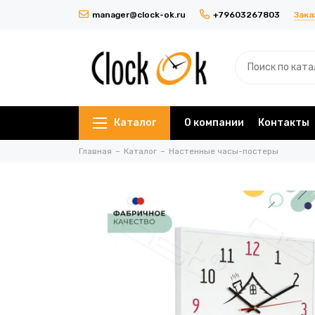
Зака
manager@clock-ok.ru
+79603267803
Каталог
О компании
Контакты
Главная
Каталог
Настенные часы-постеры