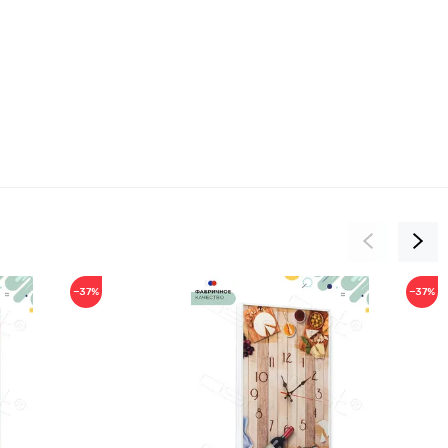
−37%
−37%