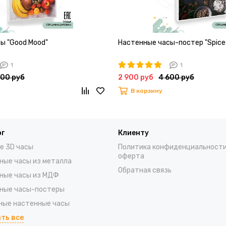
ы "Good Mood"
Настенные часы-постер "Spice
1
1
600 руб
2 900 руб
4 600 руб
В корзину
ог
Клиенту
е 3D часы
Политика конфиденциальности
оферта
ные часы из металла
Обратная связь
ные часы из МДФ
ные часы-постеры
ые настенные часы
ть все