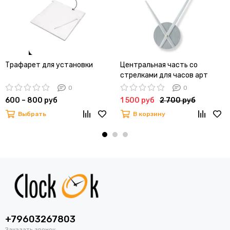
Трафарет для установки
Центральная часть со
стрелками для часов арт
012030-50AL-03 Стандарта
0
0
"Московская Поликлиника"
600 – 800 руб
1 500 руб
2 700 руб
Выбрать
В корзину
+79603267803
Заказать звонок