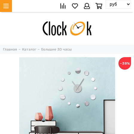
Главная
Каталог
Большие 3D часы
−38%