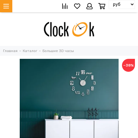
Главная
Каталог
Большие 3D часы
−38%