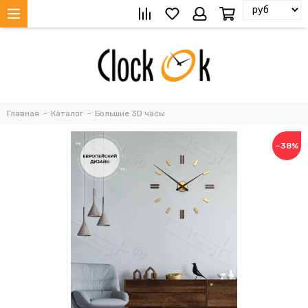
Главная
Каталог
Большие 3D часы
−38%