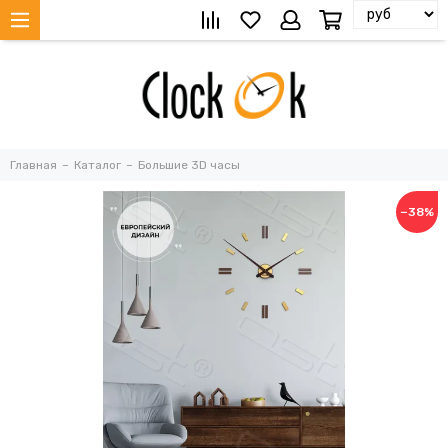
Главная
Каталог
Большие 3D часы
−38%